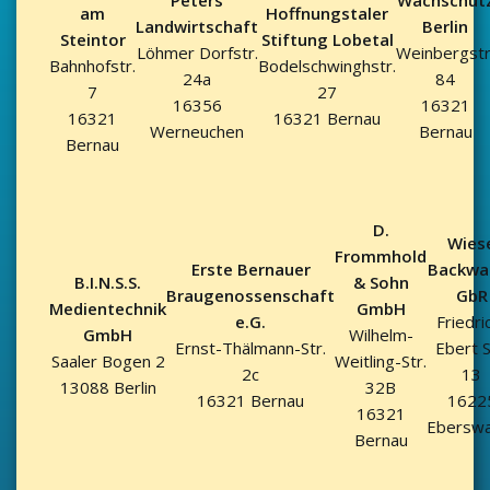
Peters
Wachschut
am
Hoffnungstaler
Landwirtschaft
Berlin
Steintor
Stiftung Lobetal
Löhmer Dorfstr.
Weinbergstr
Bahnhofstr.
Bodelschwinghstr.
24a
84
7
27
16356
16321
16321
16321 Bernau
Werneuchen
Bernau
Bernau
D.
Wies
Frommhold
Erste Bernauer
Backwa
B.I.N.S.S.
& Sohn
Braugenossenschaft
GbR
Medientechnik
GmbH
e.G.
Friedri
GmbH
Wilhelm-
Ernst-Thälmann-Str.
Ebert S
Saaler Bogen 2
Weitling-Str.
2c
13
13088 Berlin
32B
16321 Bernau
1622
16321
Eberswa
Bernau